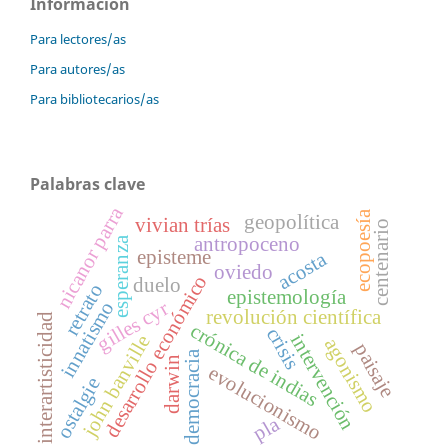
Información
Para lectores/as
Para autores/as
Para bibliotecarios/as
Palabras clave
nicanor parra
ecopoesía
geopolítica
vivian trías
centenario
antropoceno
esperanza
episteme
acosta
oviedo
desarrollo económico
duelo
retrato
epistemología
gilles cyr
innatismo
revolución científica
interartisticidad
crónica de indias
crisis
intervención
john banville
agonismo
paisaje
democracia
darwin
evolucionismo
ostalgie
pla