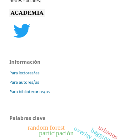
Redes sociales:
Información
Para lectores/as
Para autores/as
Para bibliotecarios/as
Palabras clave
urbanos
random forest
overlay networks
bagging
participación