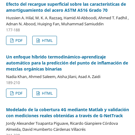
Efecto del recargue superficial sobre las características de
amortiguamiento del acero ASTM A516 Grado 70
Hussien A. Hilal, M. K. A. Razzaq, Hamid Al-Abboodi, Ahmed T. Fadhil ,
Adnan N. Abood, Huiqing Fan, Muhammad Samiuddin
177-188
PDF
HTML
Un enfoque híbrido termodinámico-aprendizaje
automático para la predicción del punto de inflamación de
mezclas orgánicas binarias
Nadia Khan, Ahmed Saleem, Aisha Jilani, Asad A. Zaidi
189-210
PDF
HTML
Modelado de la cobertura 4G mediante Matlab y validación
con mediciones reales obtenidas a través de G-NetTrack
Jordy Alexander Toapanta Piguave, Ricardo Gianpiere Córdova
Almeida, David Humberto Cárdenas Villacrés