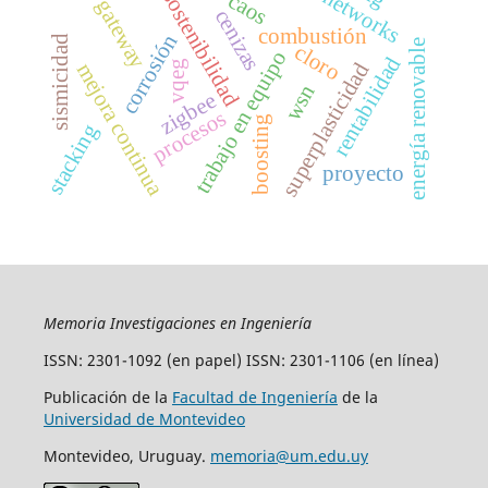
sostenibilidad
caos
gateway
cenizas
combustión
corrosión
sismicidad
energía renovable
cloro
trabajo en equipo
rentabilidad
vqeg
superplasticidad
mejora continua
wsn
zigbee
procesos
boosting
stacking
proyecto
Memoria Investigaciones en Ingeniería
ISSN: 2301-1092 (en papel) ISSN: 2301-1106 (en línea)
Publicación de la
Facultad de Ingeniería
de la
Universidad de Montevideo
Montevideo, Uruguay.
memoria@um.edu.uy