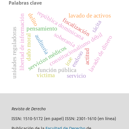
Palabras clave
república dominicana
delito
lavado de activos
libertad de información
fiscalización
tácita
pensamiento
unidades reguladoras
soberanía
constitucionalismo débil
auditoria
daño moral
lavado de dinero
servicios médicos
actitud
endoso
irae
función pública
victima
servicio
Revista de Derecho
ISSN: 1510-5172 (en papel) ISSN: 2301-1610 (en línea)
Publicación de la
Facultad de Derecho
de