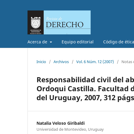
Acerca de
Equipo editorial
Código de étic
Inicio
/
Archivos
/
Vol. 6 Núm. 12 (2007)
/
Notas d
Responsabilidad civil del a
Ordoqui Castilla. Facultad 
del Uruguay, 2007, 312 págs
Natalia Veloso Giribaldi
Universidad de Montevideo, Uruguay