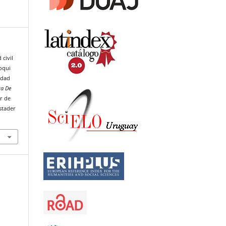
 civil
oqui
idad
ta De
r de
stader