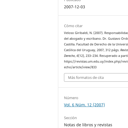
2007-12-03
Cómo citar
Veloso Giribaldi, N. (2007). Responsabilidad
del abogado y escribano. Dr. Gustavo Ord
Castilla. Facultad de Derecho de la Univers
Católica del Uruguay, 2007, 312 págs.
Revis
Derecho
,
6
(12), 233–234. Recuperado a parti
https://revistas.um.edu.uy/index.php/revi
echo/article/view/833
Más formatos de cita
Número
Vol. 6 Núm. 12 (2007)
Sección
Notas de libros y revistas