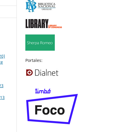
20)
Portales:
te
23
 13