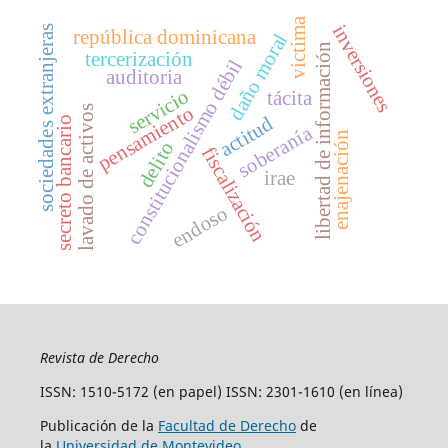
victima
inversiones
sociedades extranjeras
república dominicana
daño moral
libertad de información
tercerización
constitucionalismo débil
auditoria
servicio
tácita
pensamiento
lavado de activos
actitud
secreto bancario
soberanía
enajenación
delito
fiscalización
irae
endoso
Revista de Derecho
ISSN: 1510-5172 (en papel) ISSN: 2301-1610 (en línea)
Publicación de la
Facultad de Derecho
de
la
Universidad de Montevideo