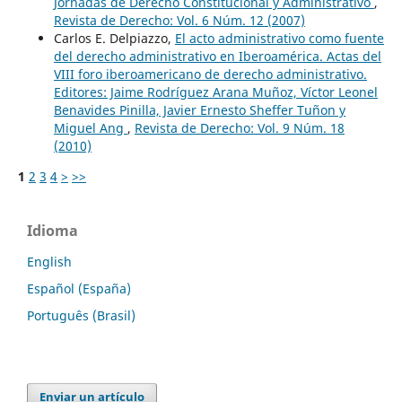
Jornadas de Derecho Constitucional y Administrativo
,
Revista de Derecho: Vol. 6 Núm. 12 (2007)
Carlos E. Delpiazzo,
El acto administrativo como fuente
del derecho administrativo en Iberoamérica. Actas del
VIII foro iberoamericano de derecho administrativo.
Editores: Jaime Rodríguez Arana Muñoz, Víctor Leonel
Benavides Pinilla, Javier Ernesto Sheffer Tuñon y
Miguel Ang
,
Revista de Derecho: Vol. 9 Núm. 18
(2010)
1
2
3
4
>
>>
Idioma
English
Español (España)
Português (Brasil)
Enviar un artículo