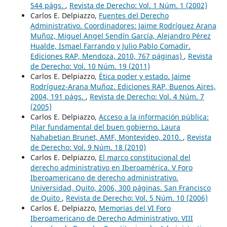
544 págs.
,
Revista de Derecho: Vol. 1 Núm. 1 (2002)
Carlos E. Delpiazzo,
Fuentes del Derecho
Administrativo. Coordinadores: Jaime Rodríguez Arana
Muñoz, Miguel Angel Sendín García, Alejandro Pérez
Hualde, Ismael Farrando y Julio Pablo Comadir.
Ediciones RAP, Mendoza, 2010, 767 páginas)
,
Revista
de Derecho: Vol. 10 Núm. 19 (2011)
Carlos E. Delpiazzo,
Ética poder y estado. Jaime
Rodríguez-Arana Muñoz. Ediciones RAP, Buenos Aires,
2004, 191 págs.
,
Revista de Derecho: Vol. 4 Núm. 7
(2005)
Carlos E. Delpiazzo,
Acceso a la información pública:
Pilar fundamental del buen gobierno. Laura
Nahabetian Brunet, AMF, Montevideo, 2010.
,
Revista
de Derecho: Vol. 9 Núm. 18 (2010)
Carlos E. Delpiazzo,
El marco constitucional del
derecho administrativo en Iberoamérica. V Foro
Iberoamericano de derecho administrativo.
Universidad, Quito, 2006, 300 páginas. San Francisco
de Quito
,
Revista de Derecho: Vol. 5 Núm. 10 (2006)
Carlos E. Delpiazzo,
Memorias del VI Foro
Iberoamericano de Derecho Administrativo. VIII