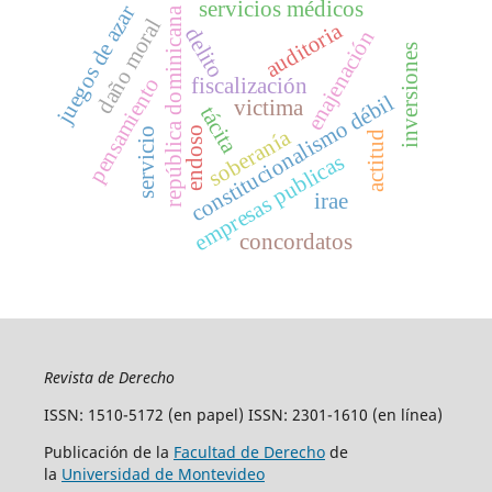
servicios médicos
juegos de azar
república dominicana
daño moral
auditoria
delito
enajenación
inversiones
pensamiento
fiscalización
constitucionalismo débil
victima
tácita
endoso
soberanía
servicio
actitud
empresas publicas
irae
concordatos
Revista de Derecho
ISSN: 1510-5172 (en papel) ISSN: 2301-1610 (en línea)
Publicación de la
Facultad de Derecho
de
la
Universidad de Montevideo