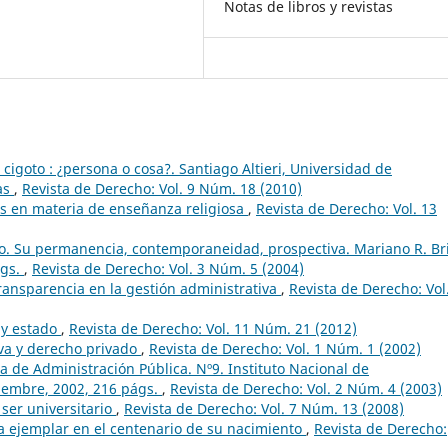
Notas de libros y revistas
l cigoto : ¿persona o cosa?. Santiago Altieri, Universidad de
as
,
Revista de Derecho: Vol. 9 Núm. 18 (2010)
s en materia de enseñanza religiosa
,
Revista de Derecho: Vol. 13
o. Su permanencia, contemporaneidad, prospectiva. Mariano R. Bri
ágs.
,
Revista de Derecho: Vol. 3 Núm. 5 (2004)
transparencia en la gestión administrativa
,
Revista de Derecho: Vol
 y estado
,
Revista de Derecho: Vol. 11 Núm. 21 (2012)
iva y derecho privado
,
Revista de Derecho: Vol. 1 Núm. 1 (2002)
 de Administración Pública. Nº9. Instituto Nacional de
ciembre, 2002, 216 págs.
,
Revista de Derecho: Vol. 2 Núm. 4 (2003)
ser universitario
,
Revista de Derecho: Vol. 7 Núm. 13 (2008)
ta ejemplar en el centenario de su nacimiento
,
Revista de Derecho: