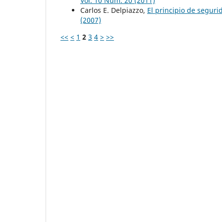
Vol. 10 Núm. 20 (2011)
Carlos E. Delpiazzo,
El principio de seguri
(2007)
<<
<
1
2
3
4
>
>>