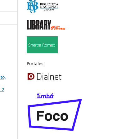
Portales:
to,
. 2