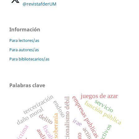
@revistafderUM
Información
Para lectores/as
Para autores/as
Para bibliotecarios/as
Palabras clave
juegos de azar
tercerización
empresas publicas
constitucionalismo débil
servicio
endoso
función pública
daño moral
delito
soberanía
irae
victima
actitud