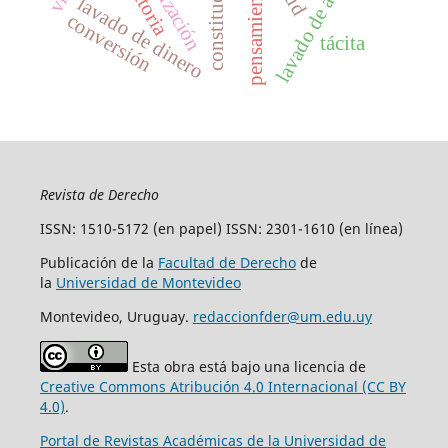
lavado de activos
fiscalización
auditoria
pensamiento
lavado de dinero
conversión
tácita
Revista de Derecho
ISSN: 1510-5172 (en papel) ISSN: 2301-1610 (en línea)
Publicación de la
Facultad de Derecho
de
la
Universidad de Montevideo
Montevideo, Uruguay.
redaccionfder@um.edu.uy
Esta obra está bajo una licencia de
Creative Commons Atribución 4.0 Internacional (CC BY
4.0)
.
Portal de Revistas Académicas de la Universidad de