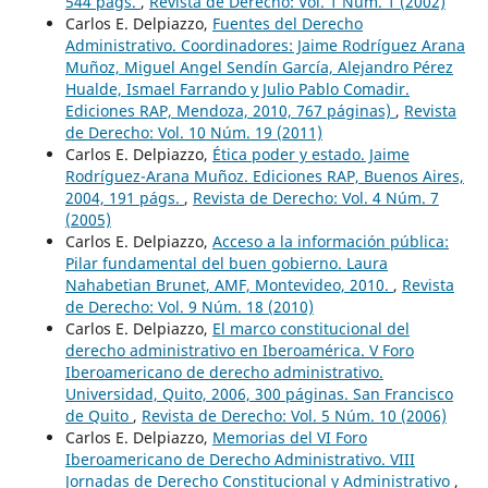
544 págs.
,
Revista de Derecho: Vol. 1 Núm. 1 (2002)
Carlos E. Delpiazzo,
Fuentes del Derecho
Administrativo. Coordinadores: Jaime Rodríguez Arana
Muñoz, Miguel Angel Sendín García, Alejandro Pérez
Hualde, Ismael Farrando y Julio Pablo Comadir.
Ediciones RAP, Mendoza, 2010, 767 páginas)
,
Revista
de Derecho: Vol. 10 Núm. 19 (2011)
Carlos E. Delpiazzo,
Ética poder y estado. Jaime
Rodríguez-Arana Muñoz. Ediciones RAP, Buenos Aires,
2004, 191 págs.
,
Revista de Derecho: Vol. 4 Núm. 7
(2005)
Carlos E. Delpiazzo,
Acceso a la información pública:
Pilar fundamental del buen gobierno. Laura
Nahabetian Brunet, AMF, Montevideo, 2010.
,
Revista
de Derecho: Vol. 9 Núm. 18 (2010)
Carlos E. Delpiazzo,
El marco constitucional del
derecho administrativo en Iberoamérica. V Foro
Iberoamericano de derecho administrativo.
Universidad, Quito, 2006, 300 páginas. San Francisco
de Quito
,
Revista de Derecho: Vol. 5 Núm. 10 (2006)
Carlos E. Delpiazzo,
Memorias del VI Foro
Iberoamericano de Derecho Administrativo. VIII
Jornadas de Derecho Constitucional y Administrativo
,