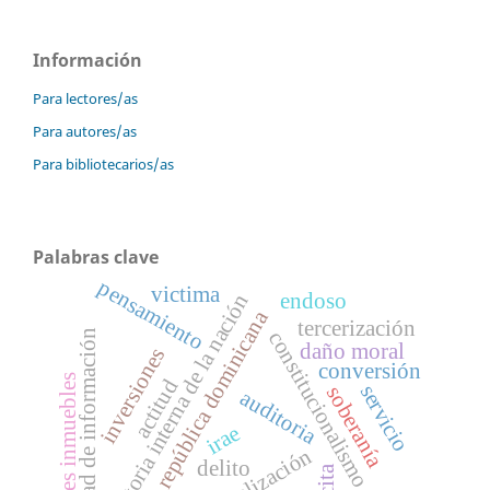
Información
Para lectores/as
Para autores/as
Para bibliotecarios/as
Palabras clave
pensamiento
victima
endoso
auditoria interna de la nación
república dominicana
tercerización
constitucionalismo débil
libertad de información
daño moral
inversiones
conversión
bienes inmuebles
actitud
servicio
soberanía
auditoria
irae
fiscalización
delito
tácita