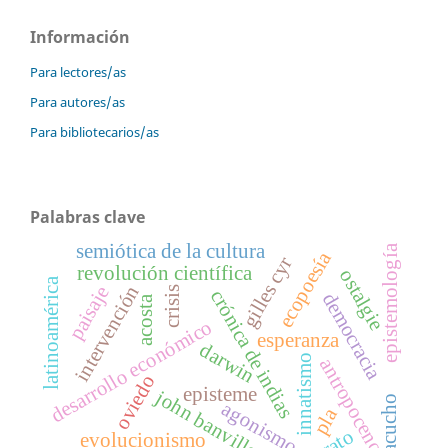
Información
Para lectores/as
Para autores/as
Para bibliotecarios/as
Palabras clave
semiótica de la cultura
epistemología
ecopoesía
gilles cyr
revolución científica
ostalgie
latinoamérica
intervención
paisaje
crisis
crónica de indias
democracia
acosta
desarrollo económico
esperanza
darwin
innatismo
antropoceno
oviedo
episteme
john banville
ayacucho
agonismo
pla
evolucionismo