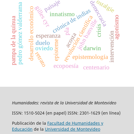
ostalgie
paisaje
democracia
pedro gómez valderrama
gilles cyr
desarrollo económico
crónica de indias
innatismo
revolución científica
agonismo
pampa de la quinua
john banville
crisis
pla
intervención
acosta
esperanza
episteme
duelo
oviedo
darwin
retrato
epistemología
ecopoesía
centenario
Humanidades: revista de la Universidad de Montevideo
ISSN: 1510-5024 (en papel) ISSN: 2301-1629 (en línea)
Publicación de la
Facultad de Humanidades y
Educación
de la
Universidad de Montevideo