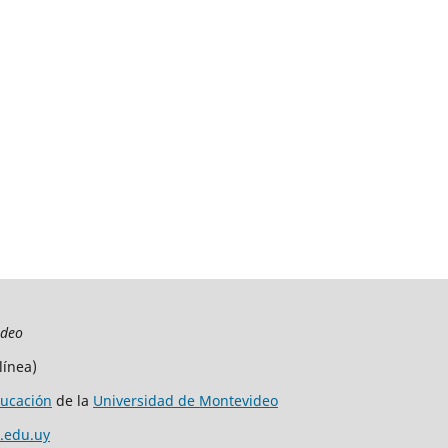
ideo
línea)
ucación
de la
Universidad de Montevideo
.edu.uy