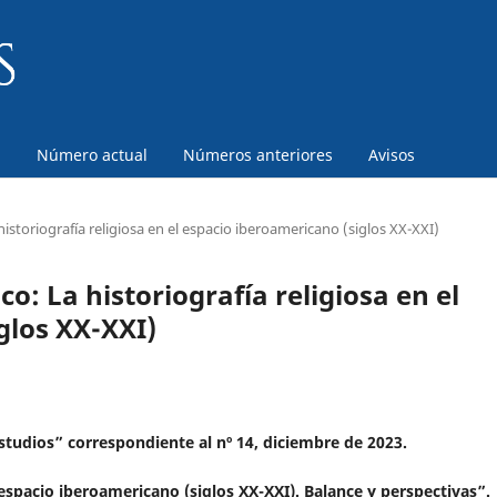
a
Número actual
Números anteriores
Avisos
oriografía religiosa en el espacio iberoamericano (siglos XX-XXI)
 La historiografía religiosa en el
glos XX-XXI)
studios” correspondiente al nº 14, diciembre de 2023.
 espacio iberoamericano (siglos XX-XXI). Balance y perspectivas”.