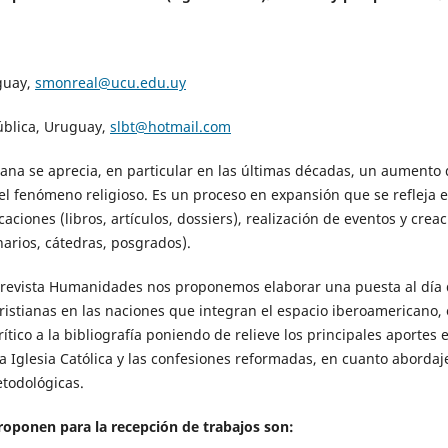
guay,
smonreal@ucu.edu.uy
ública, Uruguay,
slbt@hotmail.com
ana se aprecia, en particular en las últimas décadas, un aumento 
 del fenómeno religioso. Es un proceso en expansión que se refleja e
ciones (libros, artículos, dossiers), realización de eventos y crea
arios, cátedras, posgrados).
a revista Humanidades nos proponemos elaborar una puesta al día
 cristianas en las naciones que integran el espacio iberoamericano,
rítico a la bibliografía poniendo de relieve los principales aportes 
la Iglesia Católica y las confesiones reformadas, en cuanto abordaj
etodológicas.
proponen para la recepción de trabajos son: