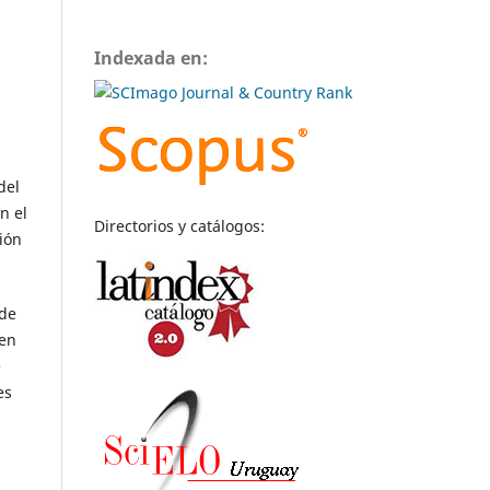
Indexada en:
del
n el
Directorios y catálogos:
ción
 de
 en
e
es