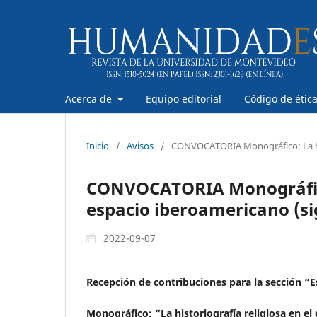
Acerca de
Equipo editorial
Código de étic
Inicio
/
Avisos
/
CONVOCATORIA Monográfico: La hist
CONVOCATORIA Monográfico:
espacio iberoamericano (si
2022-09-07
Recepción de contribuciones para la sección “E
Monográfico: “La historiografía religiosa en el