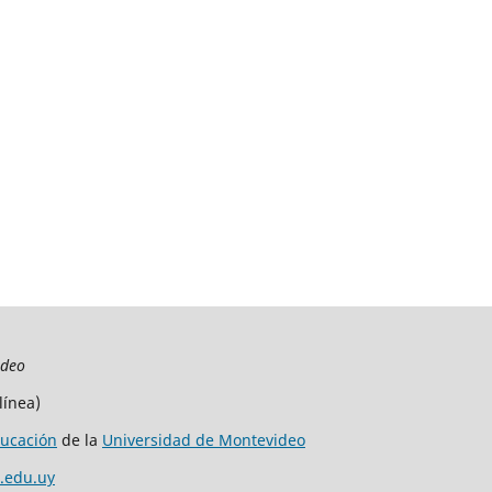
ideo
línea)
ucación
de la
Universidad de Montevideo
.edu.uy