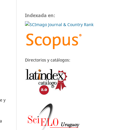
Indexada en:
Directorios y catálogos:
e y
la