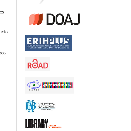
nes
acto
oco