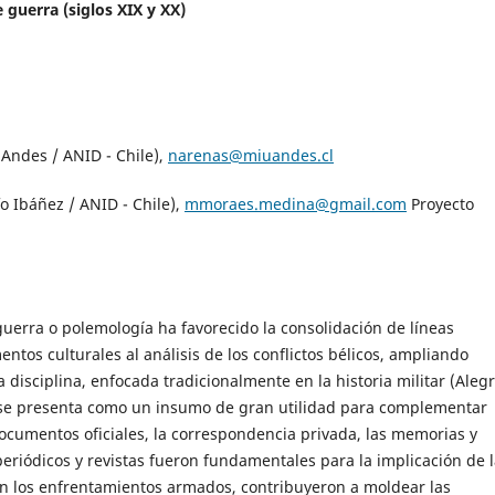
 guerra (siglos XIX y XX)
Andes / ANID - Chile),
narenas@miuandes.cl
 Ibáñez / ANID - Chile),
mmoraes.medina@gmail.com
Proyecto
guerra o polemología ha favorecido la consolidación de líneas
ntos culturales al análisis de los conflictos bélicos, ampliando
isciplina, enfocada tradicionalmente en la historia militar (Alegr
ca se presenta como un insumo de gran utilidad para complementar
ocumentos oficiales, la correspondencia privada, las memorias y
, periódicos y revistas fueron fundamentales para la implicación de 
en los enfrentamientos armados, contribuyeron a moldear las