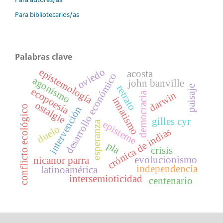
Para bibliotecarios/as
Palabras clave
oviedo
epistemología
acosta
desarrollo económico
agonismo
john banville
retrato
paisaje
ecopoesía
darwin
democracia
innatismo
ostalgie
conflicto ecológico
intervención
gilles cyr
episteme
esperanza
duelo
crónica de indias
pla
crisis
evolucionismo
nicanor parra
independencia
latinoamérica
intersemioticidad
centenario