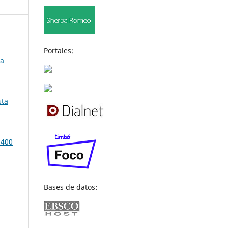
Portales:
la
sta
 400
Bases de datos: