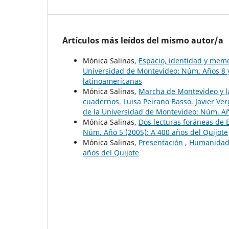
Artículos más leídos del mismo autor/a
Mónica Salinas,
Espacio, identidad y memo
Universidad de Montevideo: Núm. Años 8 y 
latinoamericanas
Mónica Salinas,
Marcha de Montevideo y la
cuadernos. Luisa Peirano Basso. Javier Ver
de la Universidad de Montevideo: Núm. Año
Mónica Salinas,
Dos lecturas foráneas de 
Núm. Año 5 (2005): A 400 años del Quijote
Mónica Salinas,
Presentación
,
Humanidades
años del Quijote