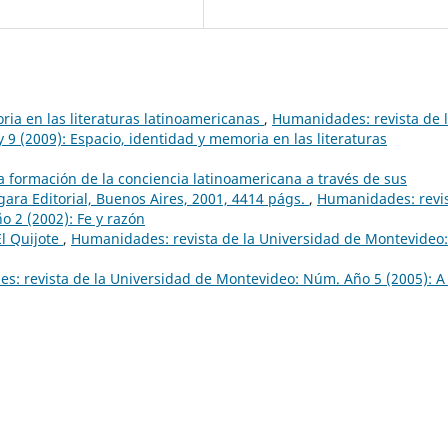
ria en las literaturas latinoamericanas
,
Humanidades: revista de 
9 (2009): Espacio, identidad y memoria en las literaturas
 formación de la conciencia latinoamericana a través de sus
gara Editorial, Buenos Aires, 2001, 4414 págs.
,
Humanidades: revi
 2 (2002): Fe y razón
El Quijote
,
Humanidades: revista de la Universidad de Montevideo:
: revista de la Universidad de Montevideo: Núm. Año 5 (2005): A