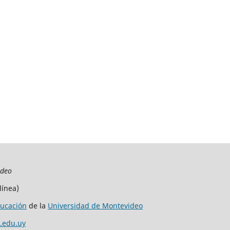
ideo
línea)
ucación
de la
Universidad de Montevideo
.edu.uy