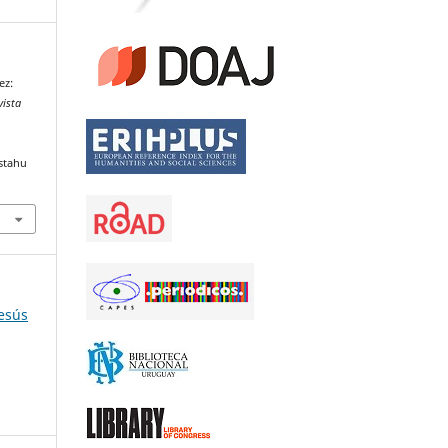
ez:
ista
stahu
esús