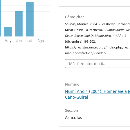
Cómo citar
Salinas, Mónica. 2004. «Felisberto Hernánd
Mirar Desde La Periferia».
Humanidades: Rev
De La Universidad De Montevideo
, n.º Año 4
(diciembre):193-202.
https://revistas.um.edu.uy/index.php/revi
manidades/article/view/159.
Más formatos de cita
Número
Núm. Año 4 (2004): Homenaje a J
Caño-Guiral
Sección
Artículos