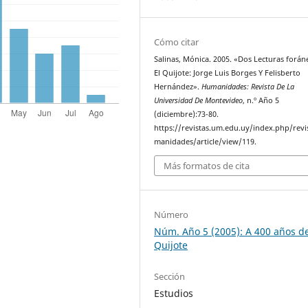
Cómo citar
Salinas, Mónica. 2005. «Dos Lecturas forán
El Quijote: Jorge Luis Borges Y Felisberto
Hernández».
Humanidades: Revista De La
Universidad De Montevideo
, n.º Año 5
(diciembre):73-80.
https://revistas.um.edu.uy/index.php/revi
manidades/article/view/119.
Más formatos de cita
Número
Núm. Año 5 (2005): A 400 años d
Quijote
Sección
Estudios