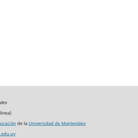
ideo
línea)
ucación
de la
Universidad de Montevideo
.edu.uy