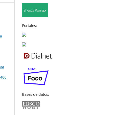
Portales:
la
sta
 400
Bases de datos: