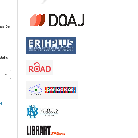
eas De
stahu
el