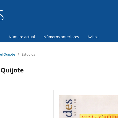
a
Número actual
Números anteriores
Avisos
el Quijote
/
Estudios
 Quijote