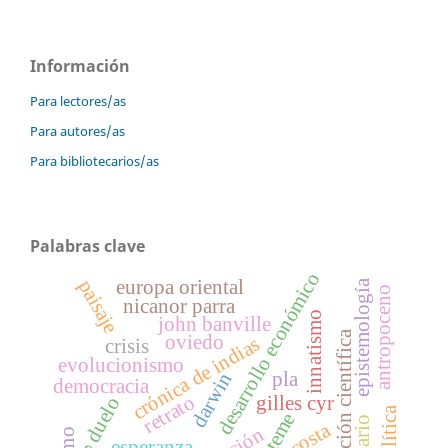
Información
Para lectores/as
Para autores/as
Para bibliotecarios/as
Palabras clave
desarrollo económico
paisaje
europa oriental
epistemología
antropoceno
nicanor parra
innatismo
john banville
revolución científica
oviedo
crónica de indias
crisis
evolucionismo
pla
darwin
democracia
retrato
gilles cyr
duelo
episteme
acosta
esperanza