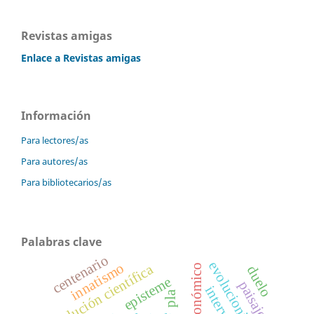
Revistas amigas
Enlace a Revistas amigas
Información
Para lectores/as
Para autores/as
Para bibliotecarios/as
Palabras clave
centenario
evolucionismo
innatismo
revolución científica
duelo
episteme
paisaje
pla