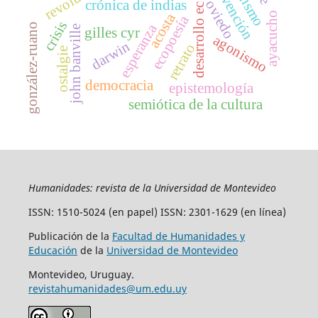
desarrollo económico
intervención
crónica de indias
oviedo
acosta
ayacucho
ecopoesía
crisis
esperanza
gonzález-ruano
john banville
gilles cyr
agonismo
darwin
retrato
ostalgie
democracia
epistemología
semiótica de la cultura
Humanidades: revista de la Universidad de Montevideo
ISSN: 1510-5024 (en papel) ISSN: 2301-1629 (en línea)
Publicación de la
Facultad de Humanidades y
Educación
de la
Universidad de Montevideo
Montevideo, Uruguay.
revistahumanidades@um.edu.uy