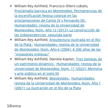
William Rey Ashfield, Francisco Ollero Lobato,
Proclamatio barroca en Montevideo. Permanencias de
la escenificación festiva colonial en las
proclamaciones de Carlos IV y Fernando VII
,
Humanidades: revista de la Universidad de
Montevideo: Núm. Año 13 (2013): La construcción de
las independencias, segunda parte
William Rey Ashfield,
Arquitectura ilustrada en el Río
de la Plata
,
Humanidades: revista de la Universidad
de Montevideo: Núm. Año 6 (2006): A 200 años de las
"invasiones inglesas"
William Rey Ashfield, Daniela Kaplan,
Tres tiempos de
un patrimonio dinámico
,
Humanidades: revista de la
Universidad de Montevideo: Núm. 11 (2022): Memoria
y arte público en el siglo XX
William Rey Ashfield,
Montevideo
,
Humanidades:
revista de la Universidad de Montevideo: Núm. Año 1
(2001): La ilustración en el Río de la Plata
Idioma