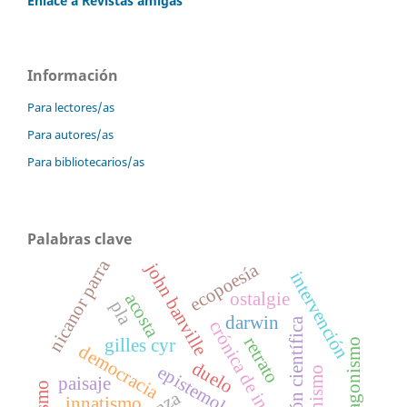
Enlace a Revistas amigas
Información
Para lectores/as
Para autores/as
Para bibliotecarios/as
Palabras clave
nicanor parra
ecopoesía
john banville
intervención
ostalgie
acosta
pla
darwin
revolución científica
crónica de indias
retrato
gilles cyr
agonismo
democracia
duelo
epistemología
paisaje
innatismo