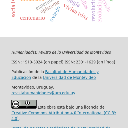
evolucionismo
socialismo
esperanza
crisis
episteme
vivian trías
oviedo
centenario
Humanidades: revista de la Universidad de Montevideo
ISSN: 1510-5024 (en papel) ISSN: 2301-1629 (en línea)
Publicación de la
Facultad de Humanidades y
Educación
de la
Universidad de Montevideo
Montevideo, Uruguay.
revistahumanidades@um.edu.uy
Esta obra está bajo una licencia de
Creative Commons Attribution 4.0 International (CC BY
4.0)
.