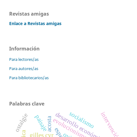
Revistas amigas
Enlace a Revistas amigas
Información
Para lectores/as
Para autores/as
Para bibliotecarios/as
Palabras clave
socialismo
intervención
desarrollo económico
ostalgie
paisaje
acosta
evolucionismo
gilles cyr