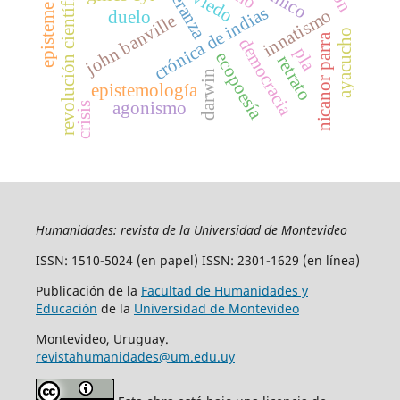
esperanza
revolución científica
oviedo
episteme
crónica de indias
innatismo
duelo
john banville
ayacucho
nicanor parra
democracia
pla
ecopoesía
retrato
darwin
epistemología
agonismo
crisis
Humanidades: revista de la Universidad de Montevideo
ISSN: 1510-5024 (en papel) ISSN: 2301-1629 (en línea)
Publicación de la
Facultad de Humanidades y
Educación
de la
Universidad de Montevideo
Montevideo, Uruguay.
revistahumanidades@um.edu.uy