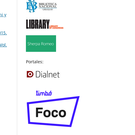
hi y
015.
Vol.
Portales: