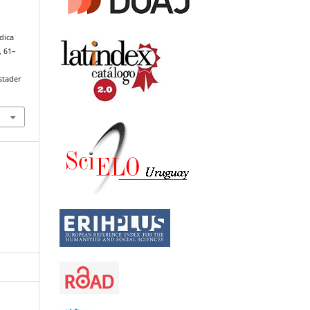
ídica
, 61–
stader