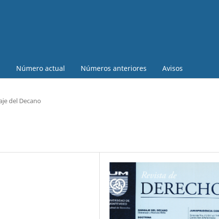
a
Número actual
Números anteriores
Avisos
je del Decano