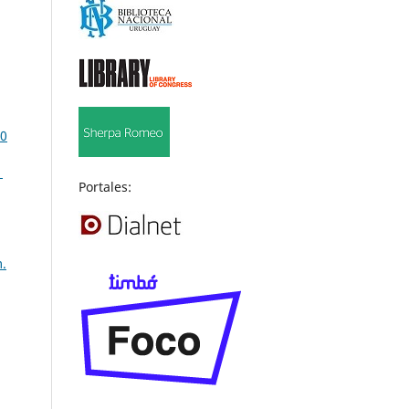
20
1
Portales:
m.