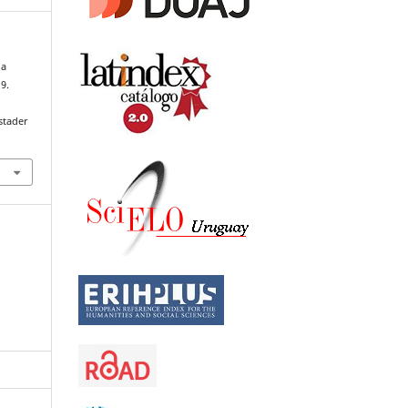
 a
–9.
stader