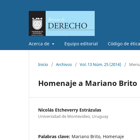
Acerca de
Equipo editorial
Código de étic
Inicio
/
Archivos
/
Vol. 13 Núm. 25 (2014)
/
Mensa
Homenaje a Mariano Brito
Nicolás Etcheverry Estrázulas
Universidad de Montevideo, Uruguay
Palabras clave:
Mariano Brito, Homenaje