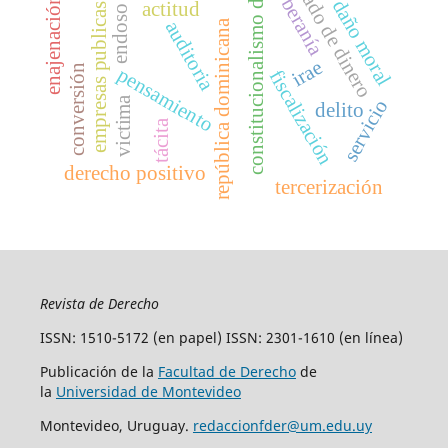
constitucionalismo débil
lavado de dinero
soberanía
enajenación
daño moral
actitud
empresas publicas
endoso
república dominicana
auditoria
irae
conversión
pensamiento
fiscalización
victima
servicio
delito
tácita
derecho positivo
tercerización
Revista de Derecho
ISSN: 1510-5172 (en papel) ISSN: 2301-1610 (en línea)
Publicación de la
Facultad de Derecho
de
la
Universidad de Montevideo
Montevideo, Uruguay.
redaccionfder@um.edu.uy