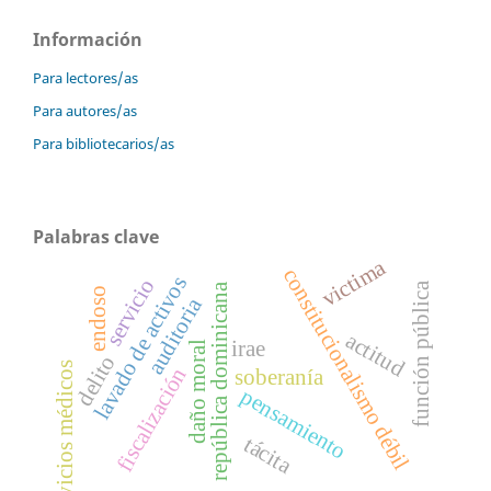
Información
Para lectores/as
Para autores/as
Para bibliotecarios/as
Palabras clave
victima
constitucionalismo débil
lavado de activos
servicio
función pública
república dominicana
endoso
auditoria
actitud
irae
daño moral
delito
servicios médicos
fiscalización
soberanía
pensamiento
tácita