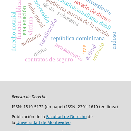
constitucionalismo débil
inversiones
auditoria interna de la nación
conversión
lavado de dinero
función pública
tácita
daño moral
enajenación
soberanía
derecho notarial
victima
fiscalización
auditoria
endoso
república dominicana
pensamiento
servicio
actitud
irae
delito
contratos de seguro
Revista de Derecho
ISSN: 1510-5172 (en papel) ISSN: 2301-1610 (en línea)
Publicación de la
Facultad de Derecho
de
la
Universidad de Montevideo