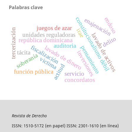
Palabras clave
constitucionalismo débil
endoso
enajenación
juegos de azar
tercerización
irae
unidades reguladoras
lavado de activos
delito
república dominicana
auditoria
fiscalización
pensamiento
lavado de dinero
tácita
inversiones
soberanía
victima
actitud
función pública
servicio
concordatos
Revista de Derecho
ISSN: 1510-5172 (en papel) ISSN: 2301-1610 (en línea)