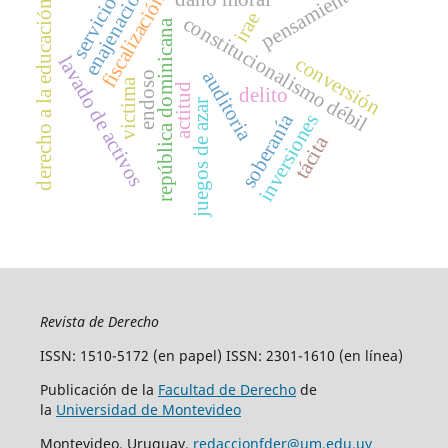
pensamiento
enajenación
fiscalización
servicio
derecho a la educación
irae
constitucionalismo débil
república dominicana
lavado de activos
conversión
auditoria
endoso
victima
actitud
delito
juegos de azar
soberanía
inversiones
tácita
Revista de Derecho
ISSN: 1510-5172 (en papel) ISSN: 2301-1610 (en línea)
Publicación de la
Facultad de Derecho
de
la
Universidad de Montevideo
Montevideo, Uruguay.
redaccionfder@um.edu.uy