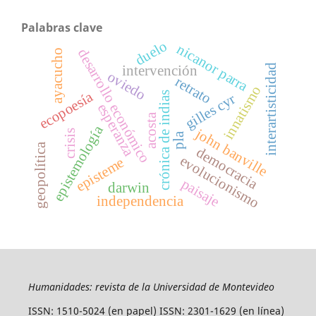
Palabras clave
duelo
nicanor parra
desarrollo económico
ayacucho
interartisticidad
intervención
oviedo
retrato
innatismo
ecopoesía
crónica de indias
gilles cyr
esperanza
acosta
epistemología
john banville
crisis
pla
geopolítica
democracia
evolucionismo
episteme
paisaje
darwin
independencia
Humanidades: revista de la Universidad de Montevideo
ISSN: 1510-5024 (en papel) ISSN: 2301-1629 (en línea)