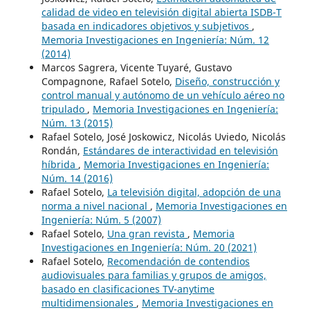
calidad de video en televisión digital abierta ISDB-T
basada en indicadores objetivos y subjetivos
,
Memoria Investigaciones en Ingeniería: Núm. 12
(2014)
Marcos Sagrera, Vicente Tuyaré, Gustavo
Compagnone, Rafael Sotelo,
Diseño, construcción y
control manual y autónomo de un vehículo aéreo no
tripulado
,
Memoria Investigaciones en Ingeniería:
Núm. 13 (2015)
Rafael Sotelo, José Joskowicz, Nicolás Uviedo, Nicolás
Rondán,
Estándares de interactividad en televisión
híbrida
,
Memoria Investigaciones en Ingeniería:
Núm. 14 (2016)
Rafael Sotelo,
La televisión digital, adopción de una
norma a nivel nacional
,
Memoria Investigaciones en
Ingeniería: Núm. 5 (2007)
Rafael Sotelo,
Una gran revista
,
Memoria
Investigaciones en Ingeniería: Núm. 20 (2021)
Rafael Sotelo,
Recomendación de contendios
audiovisuales para familias y grupos de amigos,
basado en clasificaciones TV-anytime
multidimensionales
,
Memoria Investigaciones en