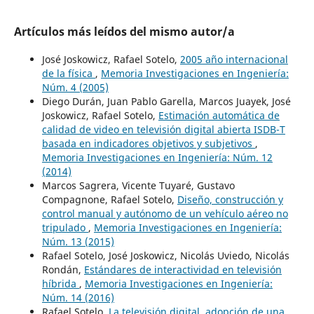
Artículos más leídos del mismo autor/a
José Joskowicz, Rafael Sotelo,
2005 año internacional
de la física
,
Memoria Investigaciones en Ingeniería:
Núm. 4 (2005)
Diego Durán, Juan Pablo Garella, Marcos Juayek, José
Joskowicz, Rafael Sotelo,
Estimación automática de
calidad de video en televisión digital abierta ISDB-T
basada en indicadores objetivos y subjetivos
,
Memoria Investigaciones en Ingeniería: Núm. 12
(2014)
Marcos Sagrera, Vicente Tuyaré, Gustavo
Compagnone, Rafael Sotelo,
Diseño, construcción y
control manual y autónomo de un vehículo aéreo no
tripulado
,
Memoria Investigaciones en Ingeniería:
Núm. 13 (2015)
Rafael Sotelo, José Joskowicz, Nicolás Uviedo, Nicolás
Rondán,
Estándares de interactividad en televisión
híbrida
,
Memoria Investigaciones en Ingeniería:
Núm. 14 (2016)
Rafael Sotelo,
La televisión digital, adopción de una