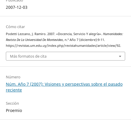
Publicado
2007-12-03
Cómo citar
Podetti Lezcano, J. Ramiro. 2007. «Docencia, Servicio Y alegría».
Humanidades:
Revista De La Universidad De Montevideo
, n.º Año 7 (diciembre):9-11.
https://revistas.um.edu.uy/index.php/revistahumanidades/article/view/92.
Más formatos de cita
Número
Núm. Año 7 (2007): Visiones y perspectivas sobre el pasado
reciente
Sección
Proemio