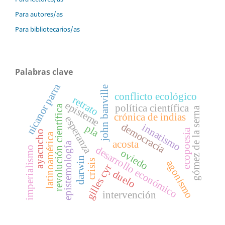
Para autores/as
Para bibliotecarios/as
Palabras clave
nicanor parra
john banville
conflicto ecológico
retrato
episteme
política científica
revolución científica
gómez de la serna
crónica de indias
esperanza
democracia
innatismo
pla
ecopoesía
ayacucho
latinoamérica
acosta
epistemología
desarrollo económico
imperialismo
oviedo
darwin
crisis
agonismo
gilles cyr
duelo
intervención