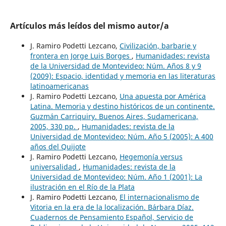
Artículos más leídos del mismo autor/a
J. Ramiro Podetti Lezcano,
Civilización, barbarie y
frontera en Jorge Luis Borges
,
Humanidades: revista
de la Universidad de Montevideo: Núm. Años 8 y 9
(2009): Espacio, identidad y memoria en las literaturas
latinoamericanas
J. Ramiro Podetti Lezcano,
Una apuesta por América
Latina. Memoria y destino históricos de un continente.
Guzmán Carriquiry. Buenos Aires, Sudamericana,
2005, 330 pp.
,
Humanidades: revista de la
Universidad de Montevideo: Núm. Año 5 (2005): A 400
años del Quijote
J. Ramiro Podetti Lezcano,
Hegemonía versus
universalidad
,
Humanidades: revista de la
Universidad de Montevideo: Núm. Año 1 (2001): La
ilustración en el Río de la Plata
J. Ramiro Podetti Lezcano,
El internacionalismo de
Vitoria en la era de la localización. Bárbara Díaz.
Cuadernos de Pensamiento Español, Servicio de