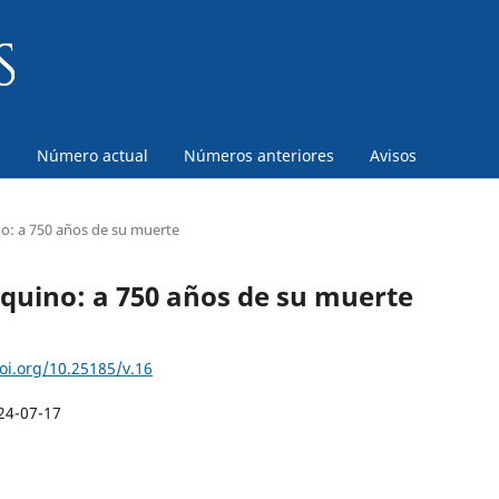
a
Número actual
Números anteriores
Avisos
o: a 750 años de su muerte
quino: a 750 años de su muerte
doi.org/10.25185/v.16
24-07-17