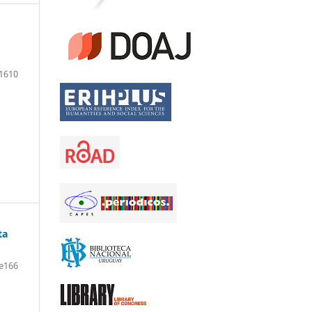
1610
ta
e166