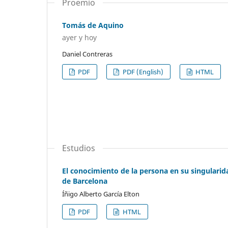
Proemio
Tomás de Aquino
ayer y hoy
Daniel Contreras
PDF
PDF (English)
HTML
Estudios
El conocimiento de la persona en su singulari
de Barcelona
Íñigo Alberto García Elton
PDF
HTML