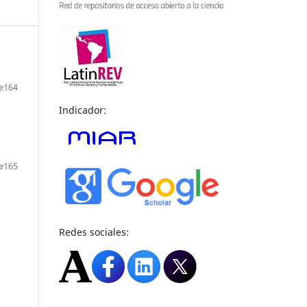
e164
Indicador:
e165
Redes sociales: