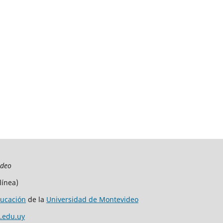
ideo
línea)
ucación
de la
Universidad de Montevideo
.edu.uy