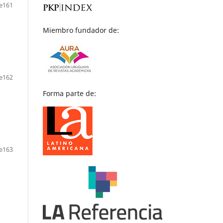
e161
Miembro fundador de:
e162
Forma parte de:
e163