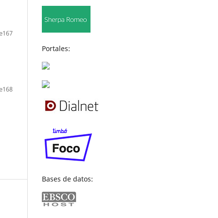
e167
Portales:
e168
Bases de datos: