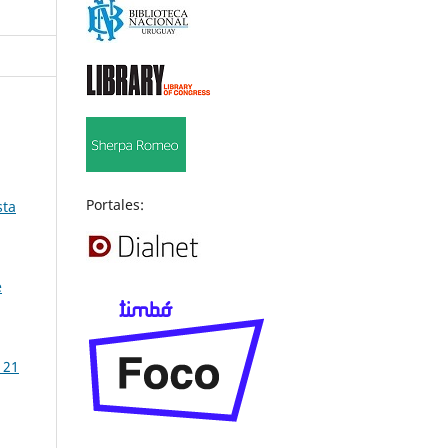
Portales:
sta
e
 21