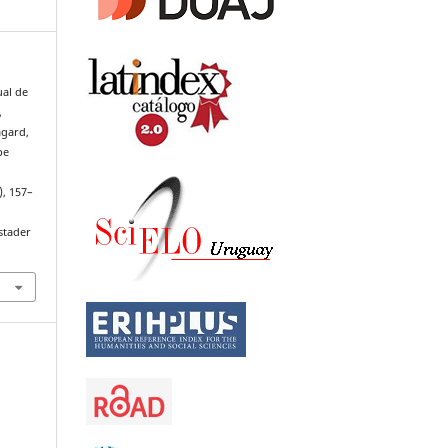
ual de
,
agard,
pe
), 157–
stader