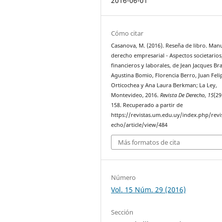
2016-06-01
Cómo citar
Casanova, M. (2016). Reseña de libro. Man
derecho empresarial - Aspectos societarios
financieros y laborales, de Jean Jacques Br
Agustina Bomio, Florencia Berro, Juan Feli
Orticochea y Ana Laura Berkman; La Ley,
Montevideo, 2016.
Revista De Derecho
,
15
(29
158. Recuperado a partir de
https://revistas.um.edu.uy/index.php/revi
echo/article/view/484
Más formatos de cita
Número
Vol. 15 Núm. 29 (2016)
Sección