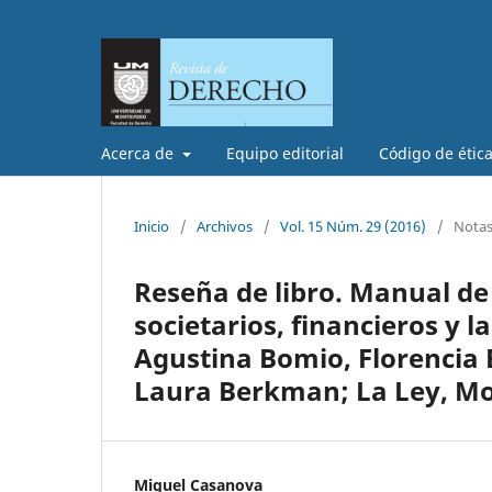
Acerca de
Equipo editorial
Código de étic
Inicio
/
Archivos
/
Vol. 15 Núm. 29 (2016)
/
Notas 
Reseña de libro. Manual de
societarios, financieros y 
Agustina Bomio, Florencia 
Laura Berkman; La Ley, Mo
Miguel Casanova