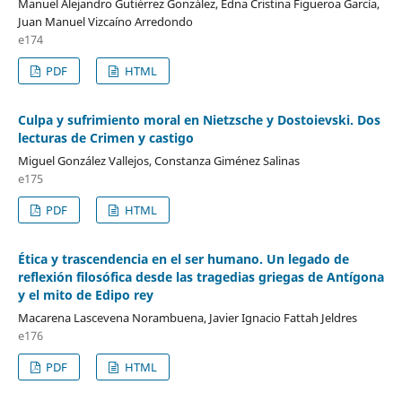
Manuel Alejandro Gutiérrez González, Edna Cristina Figueroa García,
Juan Manuel Vizcaíno Arredondo
e174
PDF
HTML
Culpa y sufrimiento moral en Nietzsche y Dostoievski. Dos
lecturas de Crimen y castigo
Miguel González Vallejos, Constanza Giménez Salinas
e175
PDF
HTML
Ética y trascendencia en el ser humano. Un legado de
reflexión filosófica desde las tragedias griegas de Antígona
y el mito de Edipo rey
Macarena Lascevena Norambuena, Javier Ignacio Fattah Jeldres
e176
PDF
HTML