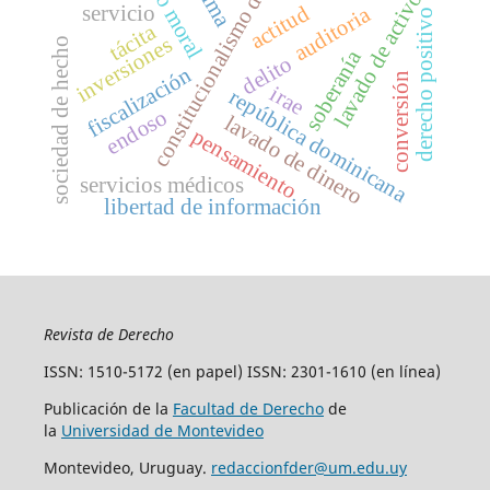
daño moral
constitucionalismo débil
lavado de activos
actitud
servicio
auditoria
derecho positivo
tácita
inversiones
sociedad de hecho
soberanía
delito
fiscalización
conversión
irae
república dominicana
endoso
lavado de dinero
pensamiento
servicios médicos
libertad de información
Revista de Derecho
ISSN: 1510-5172 (en papel) ISSN: 2301-1610 (en línea)
Publicación de la
Facultad de Derecho
de
la
Universidad de Montevideo
Montevideo, Uruguay.
redaccionfder@um.edu.uy