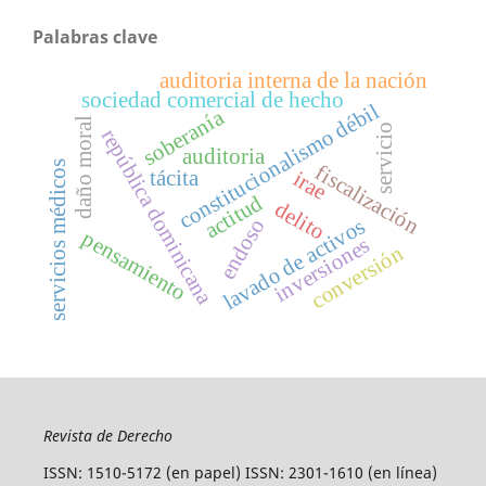
Palabras clave
auditoria interna de la nación
sociedad comercial de hecho
constitucionalismo débil
soberanía
daño moral
servicio
república dominicana
auditoria
servicios médicos
fiscalización
tácita
irae
actitud
delito
lavado de activos
endoso
pensamiento
inversiones
conversión
Revista de Derecho
ISSN: 1510-5172 (en papel) ISSN: 2301-1610 (en línea)