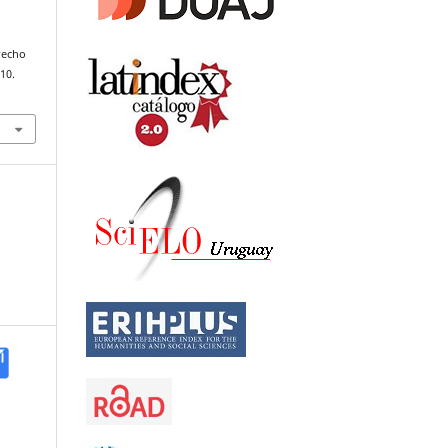
recho
–10.