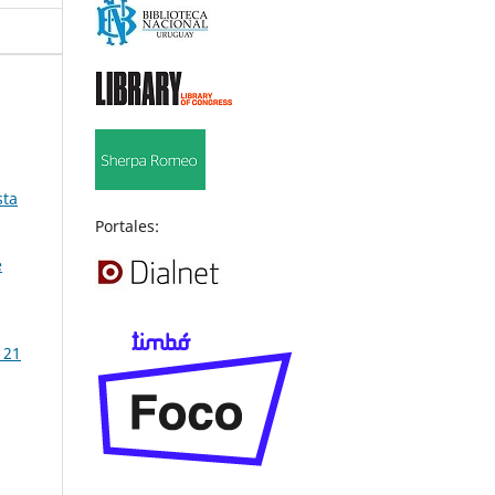
sta
Portales:
e
 21