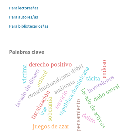
Para lectores/as
Para autores/as
Para bibliotecarios/as
Palabras clave
endoso
derecho positivo
constitucionalismo débil
victima
república dominicana
lavado de dinero
actitud
inversiones
tácita
auditoria
daño moral
lavado de activos
servicio
fiscalización
soberanía
pensamiento
irae
delito
juegos de azar