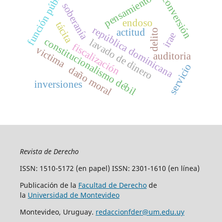
función pública
pensamiento
conversión
soberanía
endoso
tácita
república dominicana
actitud
delito
irae
constitucionalismo débil
lavado de dinero
fiscalización
victima
auditoria
servicio
daño moral
inversiones
Revista de Derecho
ISSN: 1510-5172 (en papel) ISSN: 2301-1610 (en línea)
Publicación de la
Facultad de Derecho
de
la
Universidad de Montevideo
Montevideo, Uruguay.
redaccionfder@um.edu.uy